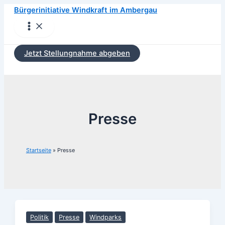
Zum
Bürgerinitiative Windkraft im Ambergau
Inhalt
Main
Menu
springen
Jetzt Stellungnahme abgeben
Presse
Startseite
Presse
Politik
Presse
Windparks