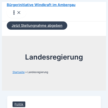
Zum
Bürgerinitiative Windkraft im Ambergau
Inhalt
Main
Menu
springen
Jetzt Stellungnahme abgeben
Landesregierung
Startseite
Landesregierung
Politik