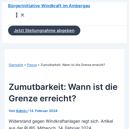
Zum
Bürgerinitiative Windkraft im Ambergau
Inhalt
Main
Menu
springen
Jetzt Stellungnahme abgeben
Startseite
Presse
Zumutbarkeit: Wann ist die Grenze erreicht?
Zumutbarkeit: Wann ist die
Grenze erreicht?
Von
Admin
/
14. Februar 2024
Widerstand gegen Windkraftanlagen regt sich. Artikel
aus der RUBS, Mittwoch, 14. Februar 2024