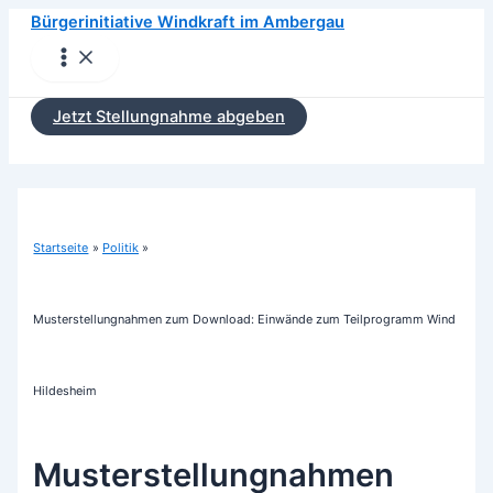
Zum
Bürgerinitiative Windkraft im Ambergau
Inhalt
Main
Menu
springen
Jetzt Stellungnahme abgeben
Startseite
Politik
Musterstellungnahmen zum Download: Einwände zum Teilprogramm Wind
Hildesheim
Musterstellungnahmen